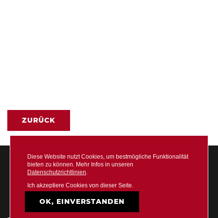
ZURÜCK
Diese Website nutzt Cookies, um bestmögliche Funktionalität
bieten zu können. Mehr Infos in unseren
Datenschutzrichtlinien
.
Ich akzeptiere Cookies von dieser Seite.
OK, EINVERSTANDEN
DATENSCHUTZ
IMPRESSUM