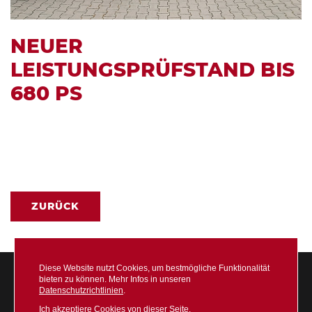
NEUER
LEISTUNGSPRÜFSTAND BIS
680 PS
ZURÜCK
Diese Website nutzt Cookies, um bestmögliche Funktionalität
bieten zu können. Mehr Infos in unseren
Datenschutzrichtlinien
.
Ich akzeptiere Cookies von dieser Seite.